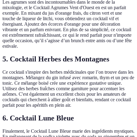
Les agrumes sont des incontournables dans le monde de la
mixologie, et le Cocktail Agrumes Vent d'Ouest en est un parfait
exemple. En mixant du jus d'orange frais, du citron vert et une
touche de liqueur de litchi, vous obtiendrez un cocktail vif et
énergisant. Ajoutez des écorces d'orange pour une décoration
vibrante et un parfum enivrant. En plus de sa simplicité, ce cocktail
est extrêmement rafraîchissant, ce qui le rend parfait pour n'importe
quelle occasion, qu’il s’agisse d’un brunch entre amis ou d’une fête
estivale.
5. Cocktail Herbes des Montagnes
Ce cocktail s'inspire des herbes médicinales que l’on trouve dans les
montagnes. Mélangez du gin infusé avec romarin, thym et un peu de
tonic. Ce mélange boisé crée une expérience gustative unique.
Utilisez des herbes fraîches comme garniture pour accentuer les
arômes. C'est également un excellent choix pour les amateurs de
cocktails qui cherchent à allier goût et bienfaits, rendant ce cocktail
parfait pour les apéritifs en plein air.
6. Cocktail Lune Bleue
Finalement, le Cocktail Lune Bleue marie des ingrédients mystiques.
En mélangeant de la vodka violette avec du soda au gingembre et un