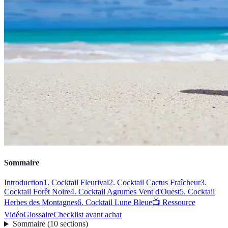
Sommaire
Introduction
1. Cocktail Fleurival
2. Cocktail Cactus Fraîcheur
3.
Cocktail Forêt Noire
4. Cocktail Agrumes Vent d'Ouest
5. Cocktail
Herbes des Montagnes
6. Cocktail Lune Bleue
📺 Ressource
Vidéo
Glossaire
Checklist avant achat
Sommaire
(
10
sections
)