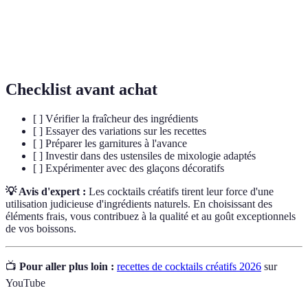
L'art de préparer des cocktails, impliquant
Mixologie
connaissance et créativité dans l'utilisation des
ingrédients.
Checklist avant achat
[ ] Vérifier la fraîcheur des ingrédients
[ ] Essayer des variations sur les recettes
[ ] Préparer les garnitures à l'avance
[ ] Investir dans des ustensiles de mixologie adaptés
[ ] Expérimenter avec des glaçons décoratifs
💡 Avis d'expert :
Les cocktails créatifs tirent leur force d'une
utilisation judicieuse d'ingrédients naturels. En choisissant des
éléments frais, vous contribuez à la qualité et au goût exceptionnels
de vos boissons.
📺
Pour aller plus loin :
recettes de cocktails créatifs 2026
sur
YouTube