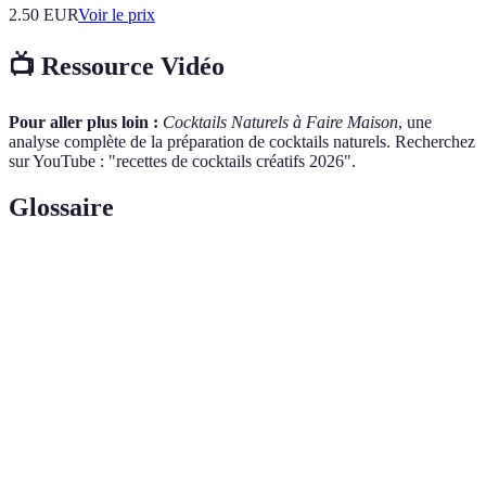
2.50
EUR
Voir le prix
📺 Ressource Vidéo
Pour aller plus loin :
Cocktails Naturels à Faire Maison
, une
analyse complète de la préparation de cocktails naturels. Recherchez
sur YouTube : "recettes de cocktails créatifs 2026".
Glossaire
Terme
Définition
Processus par lequel des arômes ou saveurs sont
Infusion
extraits d'un ingrédient en le trempant dans un
liquide chaud ou froid.
Méthode d'agriculture qui prend en compte la santé
Biodynamie
des sols, des plantes et de l'environnement, souvent
utilisée en viticulture.