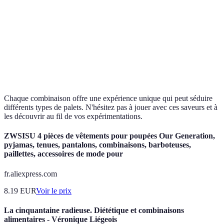
Fashioned au
Classique
Thé infusé, sucre brun
thé noir
Sour à
Doux
Sirop d'érable, citron
l'érable
Chaque combinaison offre une expérience unique qui peut séduire
différents types de palets. N'hésitez pas à jouer avec ces saveurs et à
les découvrir au fil de vos expérimentations.
ZWSISU 4 pièces de vêtements pour poupées Our Generation,
pyjamas, tenues, pantalons, combinaisons, barboteuses,
paillettes, accessoires de mode pour
fr.aliexpress.com
8.19
EUR
Voir le prix
La cinquantaine radieuse. Diététique et combinaisons
alimentaires - Véronique Liégeois