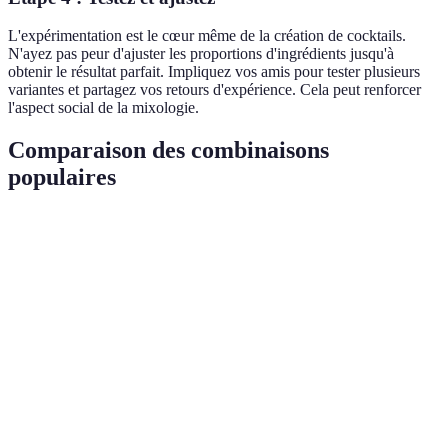
L'expérimentation est le cœur même de la création de cocktails.
N'ayez pas peur d'ajuster les proportions d'ingrédients jusqu'à
obtenir le résultat parfait. Impliquez vos amis pour tester plusieurs
variantes et partagez vos retours d'expérience. Cela peut renforcer
l'aspect social de la mixologie.
Comparaison des combinaisons
populaires
Combinaison
Saveur principale
Ingrédients inattendus
Mojito au
Fraîcheur
Concombre, menthe
concombre
Margarita aux
Purée de fruits de la
fruits de la
Tropical
passion
passion
Old