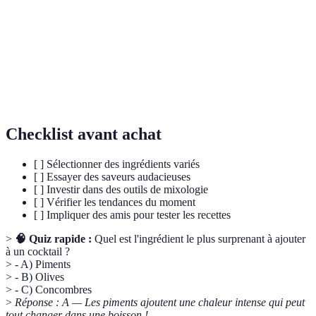
Art et science de créer des cocktails en utilisant
Mixologie
différentes méthodes, techniques d'infusion et
mélange d'ingrédients.
Concentré d'aromates utilisé pour ajouter profondeur
Bitter
et complexité aux cocktails.
Checklist avant achat
[ ] Sélectionner des ingrédients variés
[ ] Essayer des saveurs audacieuses
[ ] Investir dans des outils de mixologie
[ ] Vérifier les tendances du moment
[ ] Impliquer des amis pour tester les recettes
>
🧠 Quiz rapide :
Quel est l'ingrédient le plus surprenant à ajouter
à un cocktail ?
> - A) Piments
> - B) Olives
> - C) Concombres
>
Réponse : A — Les piments ajoutent une chaleur intense qui peut
tout changer dans une boisson !