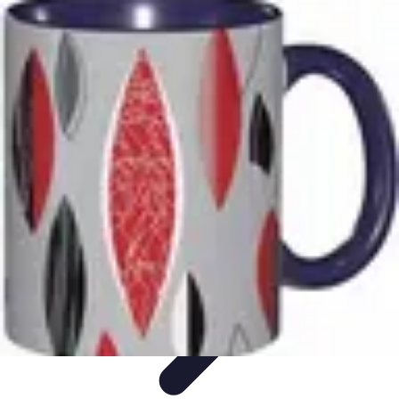
Cocktails Créatifs
Recettes de Cocktails
Techniques de Mixologie
Recettes et
Techniques
Guide
Équipement
Cocktails Créatifs