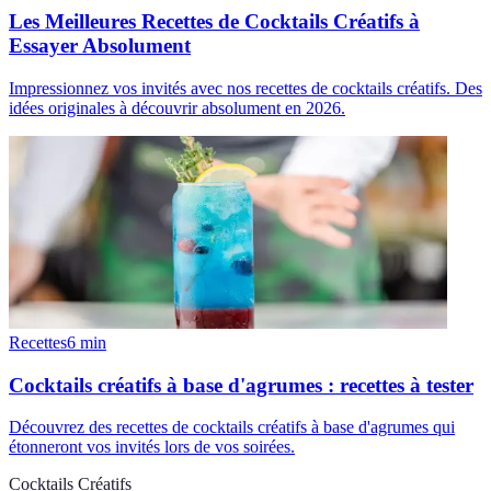
Les Meilleures Recettes de Cocktails Créatifs à
Essayer Absolument
Impressionnez vos invités avec nos recettes de cocktails créatifs. Des
idées originales à découvrir absolument en 2026.
Recettes
6
min
Cocktails créatifs à base d'agrumes : recettes à tester
Découvrez des recettes de cocktails créatifs à base d'agrumes qui
étonneront vos invités lors de vos soirées.
Cocktails Créatifs