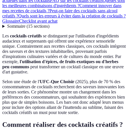
actuelles dans les cocktails
FAQ sur les cocktails créatifs
Quelles sont
les meilleures combinaisons d'ingrédients ?
Comment innover dans
mes recettes de cocktails ?
Peut-on faire des cocktails sans alcool
créatifs ?
Quels sont les erreurs à éviter dans la création de cocktails ?
Glossaire
Checklist avant achat
Sommaire
(
15
sections
)
Les
cocktails créatifs
se distinguent par l'utilisation d'ingrédients
audacieux et surprenants qui offrent une expérience sensorielle
unique. Contrairement aux recettes classiques, ces cocktails intègrent
des saveurs et des textures inhabituelles, provenant parfois
d'inspirations culinaires variées et de cultures du monde entier. Par
exemple,
l'utilisation d'épices, de fruits exotiques ou d'herbes
peu communs
peut transformer un cocktail classique en une œuvre
d'art gustative.
Selon une étude de l'
UFC-Que Choisir
(2025), plus de 70 % des
consommateurs de cocktails recherchent des saveurs innovantes lors
de leurs sorties. Ce phénomène montre un changement dans les
préférences des consommateurs, qui souhaitent des expériences bien
plus que de simples boissons. Les bars ont donc adapté leurs menus
pour inclure des options allant de l'inattendu au sublime, faisant des
cocktails créatifs un must pour toute sortie.
Comment réaliser des cocktails créatifs ?