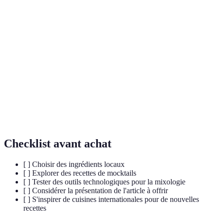
Terme
Définition
Cocktails
Boissons préparées avec des ingrédients
écoresponsables
respectueux de l'environnement.
Cocktails sans alcool, souvent aussi raffinés que
Mocktails
les cocktails classiques.
Mixologie
Art et science de préparer des cocktails.
Checklist avant achat
[ ] Choisir des ingrédients locaux
[ ] Explorer des recettes de mocktails
[ ] Tester des outils technologiques pour la mixologie
[ ] Considérer la présentation de l'article à offrir
[ ] S'inspirer de cuisines internationales pour de nouvelles
recettes