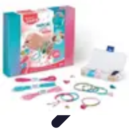
Cocktails Créatifs
Recettes de Cocktails
Techniques de Mixologie
Recettes et
Techniques
Guide
Équipement
Cocktails Créatifs