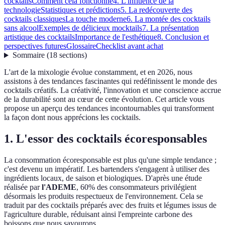
cocktails
Comment cela fonctionne
4. L'influence de la
technologie
Statistiques et prédictions
5. La redécouverte des
cocktails classiques
La touche moderne
6. La montée des cocktails
sans alcool
Exemples de délicieux mocktails
7. La présentation
artistique des cocktails
Importance de l'esthétique
8. Conclusion et
perspectives futures
Glossaire
Checklist avant achat
Sommaire
(
18
sections
)
L'art de la mixologie évolue constamment, et en 2026, nous
assistons à des tendances fascinantes qui redéfinissent le monde des
cocktails créatifs. La créativité, l'innovation et une conscience accrue
de la durabilité sont au cœur de cette évolution. Cet article vous
propose un aperçu des tendances incontournables qui transforment
la façon dont nous apprécions les cocktails.
1. L'essor des cocktails écoresponsables
La consommation écoresponsable est plus qu'une simple tendance ;
c'est devenu un impératif. Les bartenders s'engagent à utiliser des
ingrédients locaux, de saison et biologiques. D'après une étude
réalisée par
l'ADEME
, 60% des consommateurs privilégient
désormais les produits respectueux de l'environnement. Cela se
traduit par des cocktails préparés avec des fruits et légumes issus de
l'agriculture durable, réduisant ainsi l'empreinte carbone des
boissons que nous savourons.