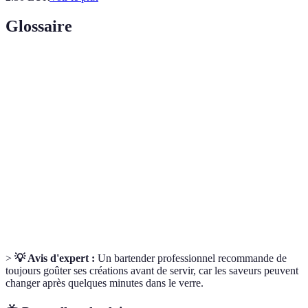
Glossaire
Terme
Définition
Technique de trempage des ingrédients dans un
Macération
liquide pour extraire les saveurs.
Méthode d'incorporation de gaz dans un liquide
Siphonisation
pour créer de la texture.
Propriété gustative liée à l’usage d'ingrédients
Tannicité
tannins pour enrichir le goût des cocktails.
>
💡 Avis d'expert :
Un bartender professionnel recommande de
toujours goûter ses créations avant de servir, car les saveurs peuvent
changer après quelques minutes dans le verre.