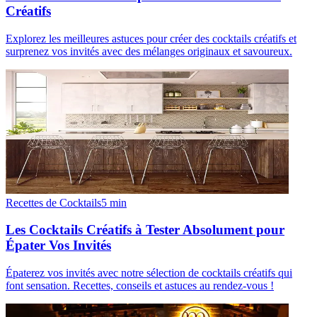
Créatifs
Explorez les meilleures astuces pour créer des cocktails créatifs et
surprenez vos invités avec des mélanges originaux et savoureux.
Recettes de Cocktails
5
min
Les Cocktails Créatifs à Tester Absolument pour
Épater Vos Invités
Épaterez vos invités avec notre sélection de cocktails créatifs qui
font sensation. Recettes, conseils et astuces au rendez-vous !