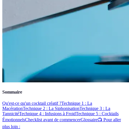
Sommaire
Qu'est-ce qu'un cocktail créatif ?
Technique 1 : La
Macération
Technique 2 : La Siphonisation
Technique 3 : La
Tannicité
Technique 4 : Infusions à Froid
Technique 5 : Cocktails
Émotionnels
Checklist avant de commencer
Glossaire
📺 Pour aller
plus loin :