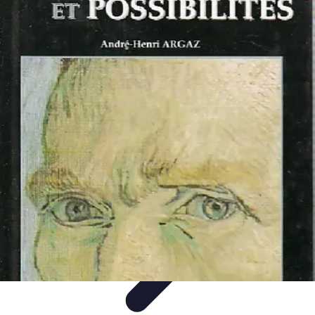
Cocktails Créatifs
Recettes de Cocktails
Techniques de Mixologie
Recettes et
Techniques
Guide
Équipement
Cocktails Créatifs