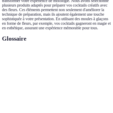
transformer votre expérience de mixologie. Nous avons sélectionné
plusieurs produits adaptés pour préparer vos cocktails créatifs avec
des fleurs. Ces éléments permettent non seulement d'améliorer la
technique de préparation, mais ils ajoutent également une touche
sophistiquée à votre présentation. En utilisant des moules à glaçons
en forme de fleurs, par exemple, vos cocktails gagneront en magie et
en esthétique, assurant une expérience mémorable pour tous.
Glossaire
Terme
Définition
Cocktail
Une boisson à base d'alcool qui intègre des fleurs
floral
comestibles.
Sirop de
Préparation sucrée à base de fleurs pour
fleurs
aromatiser les boissons.
Fleurs
Fleurs cultivées spécifiquement pour la
comestibles
consommation humaine.