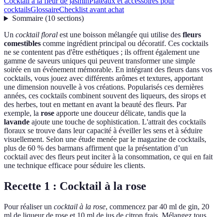
Cocktail à la fleur de jasmin
Plateaux et accessoires pour
cocktails
Glossaire
Checklist avant achat
Sommaire
(
10
sections
)
Un
cocktail floral
est une boisson mélangée qui utilise des
fleurs
comestibles
comme ingrédient principal ou décoratif. Ces cocktails
ne se contentent pas d'être esthétiques ; ils offrent également une
gamme de saveurs uniques qui peuvent transformer une simple
soirée en un événement mémorable. En intégrant des fleurs dans vos
cocktails, vous jouez avec différents arômes et textures, apportant
une dimension nouvelle à vos créations. Popularisés ces dernières
années, ces cocktails combinent souvent des liqueurs, des sirops et
des herbes, tout en mettant en avant la beauté des fleurs. Par
exemple, la
rose
apporte une douceur délicate, tandis que la
lavande
ajoute une touche de sophistication. L'attrait des cocktails
floraux se trouve dans leur capacité à éveiller les sens et à séduire
visuellement. Selon une étude menée par le magazine de cocktails,
plus de 60 % des barmans affirment que la présentation d’un
cocktail avec des fleurs peut inciter à la consommation, ce qui en fait
une technique efficace pour séduire les clients.
Recette 1 : Cocktail à la rose
Pour réaliser un
cocktail à la rose
, commencez par 40 ml de gin, 20
ml de liqueur de rose et 10 ml de jus de citron frais. Mélangez tous