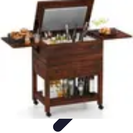
Cocktails Créatifs
Recettes de Cocktails
Techniques de Mixologie
Recettes et
Techniques
Guide
Équipement
Cocktails Créatifs