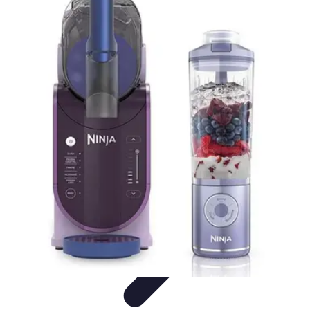
Cocktails Créatifs
Recettes de Cocktails
Techniques de Mixologie
Recettes et
Techniques
Guide
Équipement
Cocktails Créatifs