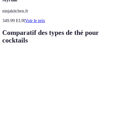
ninjakitchen.fr
349.99
EUR
Voir le prix
Comparatif des types de thé pour
cocktails
Type de thé
Saveur
Idéal pour
Notes
Riche,
Cocktails
Bonne base pour
Thé noir
tannique
forts
l’alcool fort
Herbacé,
Cocktails
Souvent associé à
Thé vert
frais
légers
des agrumes
Doux,
Cocktails
Parfait avec des
Thé blanc
subtil
doux
fleurs