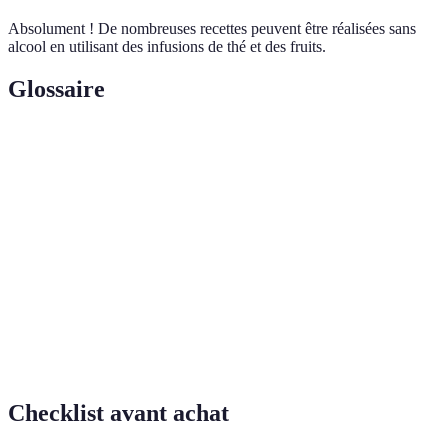
Absolument ! De nombreuses recettes peuvent être réalisées sans
alcool en utilisant des infusions de thé et des fruits.
Glossaire
Terme
Définition
Processus de tremper du thé dans de l'eau chaude pour
Infusion
en extraire les saveurs.
L'art de préparer des cocktails et de mélanger des
Mixologie
ingrédients.
Boisson à base de plantes, sans théier, souvent utilisée
Tisane
pour les infusions.
Checklist avant achat