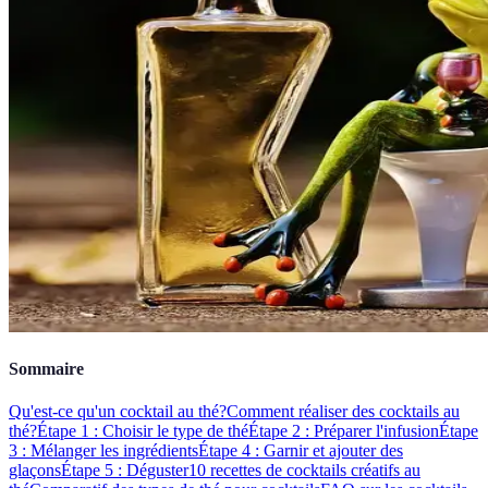
Sommaire
Qu'est-ce qu'un cocktail au thé?
Comment réaliser des cocktails au
thé?
Étape 1 : Choisir le type de thé
Étape 2 : Préparer l'infusion
Étape
3 : Mélanger les ingrédients
Étape 4 : Garnir et ajouter des
glaçons
Étape 5 : Déguster
10 recettes de cocktails créatifs au