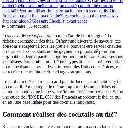
thé
Comparatif des types de thé pour cocktails
FAQ sur les cocktails
au thé
Quelle est la meilleure façon de préparer du thé pour un
cocktail?
Peut-on utiliser du thé en sachet pour les cocktails?
Quels
fruits se marient bien avec le thé?
Les cocktails au thé peuvent-ils
être sans alcool?
Glossaire
Checklist avant achat
Sommaire
(
16
sections
)
Les
cocktails créatifs au thé
marient l'art de la mixologie à la
richesse aromatique des thés. Offrant une diversité de saveurs, ces
boissons s'adaptent à tous les goûts et peuvent être servies chaudes
ou froides. Les cocktails au thé gagnent en popularité pour leur
originalité et leur capacité à apporter une touche saine aux boissons
alcoolisées. En combinant différents types de thé — noir, vert, blanc
ou même tisane — avec des spiritueux, des fruits et des épices, on
peut créer une multitude de mélanges surprenants.
Le choix du thé est crucial, car il peut influencer fortement le goût
du cocktail. Par exemple, le thé noir apporte des notes riches et
tanniques, tandis que le thé vert offre une fraîcheur herbacée. Selon
une étude de
l’INSEE
, 65% des Français apprécient le thé, ce qui
en fait une base idéale pour des cocktails innovants.
Comment réaliser des cocktails au thé?
Réaliser un cocktail au thé est un jeu d'enfant, mais quelques étapes