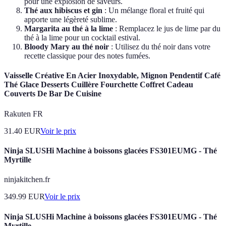
pour une explosion de saveurs.
Thé aux hibiscus et gin
: Un mélange floral et fruité qui
apporte une légèreté sublime.
Margarita au thé à la lime
: Remplacez le jus de lime par du
thé à la lime pour un cocktail estival.
Bloody Mary au thé noir
: Utilisez du thé noir dans votre
recette classique pour des notes fumées.
Vaisselle Créative En Acier Inoxydable, Mignon Pendentif Café
Thé Glace Desserts Cuillère Fourchette Coffret Cadeau
Couverts De Bar De Cuisine
Rakuten FR
31.40
EUR
Voir le prix
Ninja SLUSHi Machine à boissons glacées FS301EUMG - Thé
Myrtille
ninjakitchen.fr
349.99
EUR
Voir le prix
Ninja SLUSHi Machine à boissons glacées FS301EUMG - Thé
Myrtille