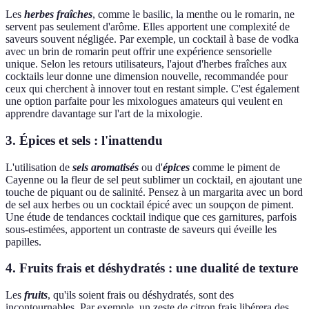
Les
herbes fraîches
, comme le basilic, la menthe ou le romarin, ne
servent pas seulement d'arôme. Elles apportent une complexité de
saveurs souvent négligée. Par exemple, un cocktail à base de vodka
avec un brin de romarin peut offrir une expérience sensorielle
unique. Selon les retours utilisateurs, l'ajout d'herbes fraîches aux
cocktails leur donne une dimension nouvelle, recommandée pour
ceux qui cherchent à innover tout en restant simple. C'est également
une option parfaite pour les mixologues amateurs qui veulent en
apprendre davantage sur l'art de la mixologie.
3. Épices et sels : l'inattendu
L'utilisation de
sels aromatisés
ou d'
épices
comme le piment de
Cayenne ou la fleur de sel peut sublimer un cocktail, en ajoutant une
touche de piquant ou de salinité. Pensez à un margarita avec un bord
de sel aux herbes ou un cocktail épicé avec un soupçon de piment.
Une étude de tendances cocktail indique que ces garnitures, parfois
sous-estimées, apportent un contraste de saveurs qui éveille les
papilles.
4. Fruits frais et déshydratés : une dualité de texture
Les
fruits
, qu'ils soient frais ou déshydratés, sont des
incontournables. Par exemple, un zeste de citron frais libérera des