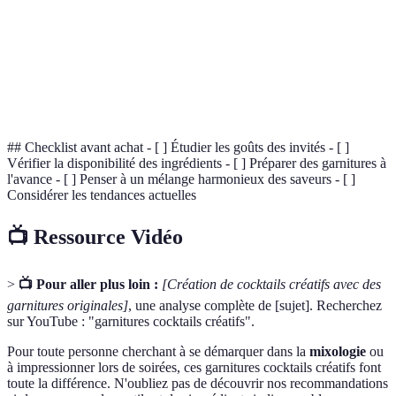
Technique qui consiste à extraire les arômes
Infusion
d'herbes, fruits ou plantes dans de l’eau chaude ou
froide.
Sirop
Mélange sucré fait à partir de sucre et d'eau, souvent
maison
infusé avec des arômes naturels.
## Checklist avant achat - [ ] Étudier les goûts des invités - [ ]
Vérifier la disponibilité des ingrédients - [ ] Préparer des garnitures à
l'avance - [ ] Penser à un mélange harmonieux des saveurs - [ ]
Considérer les tendances actuelles
📺 Ressource Vidéo
>
📺 Pour aller plus loin :
[Création de cocktails créatifs avec des
garnitures originales]
, une analyse complète de [sujet]. Recherchez
sur YouTube : "garnitures cocktails créatifs".
Pour toute personne cherchant à se démarquer dans la
mixologie
ou
à impressionner lors de soirées, ces garnitures cocktails créatifs font
toute la différence. N'oubliez pas de découvrir nos recommandations