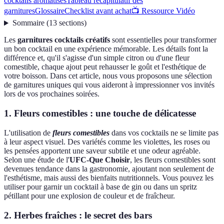
cocktails aromatisés
Tableau récapitulatif des
garnitures
Glossaire
Checklist avant achat
📺 Ressource Vidéo
Sommaire
(
13
sections
)
Les
garnitures cocktails créatifs
sont essentielles pour transformer
un bon cocktail en une expérience mémorable. Les détails font la
différence et, qu'il s'agisse d'un simple citron ou d'une fleur
comestible, chaque ajout peut rehausser le goût et l'esthétique de
votre boisson. Dans cet article, nous vous proposons une sélection
de garnitures uniques qui vous aideront à impressionner vos invités
lors de vos prochaines soirées.
1. Fleurs comestibles : une touche de délicatesse
L'utilisation de
fleurs comestibles
dans vos cocktails ne se limite pas
à leur aspect visuel. Des variétés comme les violettes, les roses ou
les pensées apportent une saveur subtile et une odeur agréable.
Selon une étude de l'
UFC-Que Choisir
, les fleurs comestibles sont
devenues tendance dans la gastronomie, ajoutant non seulement de
l'esthétisme, mais aussi des bienfaits nutritionnels. Vous pouvez les
utiliser pour garnir un cocktail à base de gin ou dans un spritz
pétillant pour une explosion de couleur et de fraîcheur.
2. Herbes fraîches : le secret des bars