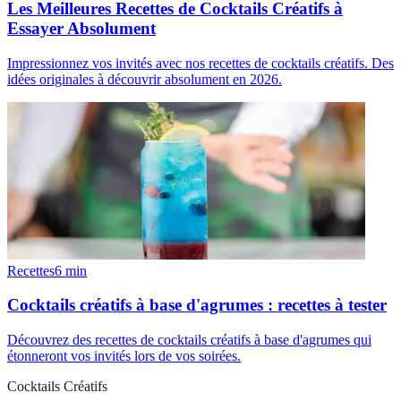
Les Meilleures Recettes de Cocktails Créatifs à
Essayer Absolument
Impressionnez vos invités avec nos recettes de cocktails créatifs. Des
idées originales à découvrir absolument en 2026.
Recettes
6
min
Cocktails créatifs à base d'agrumes : recettes à tester
Découvrez des recettes de cocktails créatifs à base d'agrumes qui
étonneront vos invités lors de vos soirées.
Cocktails Créatifs