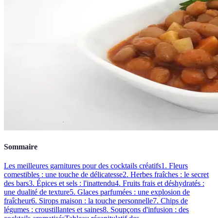
Sommaire
Les meilleures garnitures pour des cocktails créatifs
1. Fleurs
comestibles : une touche de délicatesse
2. Herbes fraîches : le secret
des bars
3. Épices et sels : l'inattendu
4. Fruits frais et déshydratés :
une dualité de texture
5. Glaces parfumées : une explosion de
fraîcheur
6. Sirops maison : la touche personnelle
7. Chips de
légumes : croustillantes et saines
8. Soupçons d'infusion : des