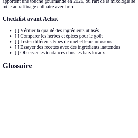
apportent une touche gourmande en 2026, où l'art de la mixologie se
mêle au raffinage culinaire avec brio.
Checklist avant Achat
[ ] Vérifier la qualité des ingrédients utilisés
[ ] Comparer les herbes et épices pour le goût
[ ] Tester différents types de miel et leurs infusions
[ ] Essayer des recettes avec des ingrédients inattendus
[ ] Observer les tendances dans les bars locaux
Glossaire
Terme
Définition
Mélange de vinaigre, de fruits et de sucre, utilisé
Shrub
comme base pour des cocktails.
Sirop
Mélange de sucre et d'eau souvent utilisé pour sucrer
Simple
les cocktails.