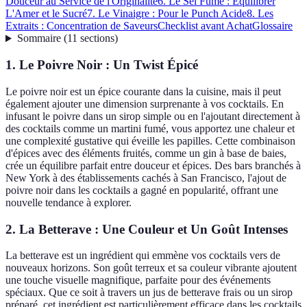
Douceur au Service de l'Originalité
6. Le Sel Fumé : Équilibrer
L'Amer et le Sucré
7. Le Vinaigre : Pour le Punch Acide
8. Les
Extraits : Concentration de Saveurs
Checklist avant Achat
Glossaire
Sommaire
(
11
sections
)
1. Le Poivre Noir : Un Twist Épicé
Le poivre noir est un épice courante dans la cuisine, mais il peut
également ajouter une dimension surprenante à vos cocktails. En
infusant le poivre dans un sirop simple ou en l'ajoutant directement à
des cocktails comme un martini fumé, vous apportez une chaleur et
une complexité gustative qui éveille les papilles. Cette combinaison
d'épices avec des éléments fruités, comme un gin à base de baies,
crée un équilibre parfait entre douceur et épices. Des bars branchés à
New York à des établissements cachés à San Francisco, l'ajout de
poivre noir dans les cocktails a gagné en popularité, offrant une
nouvelle tendance à explorer.
2. La Betterave : Une Couleur et Un Goût Intenses
La betterave est un ingrédient qui emmène vos cocktails vers de
nouveaux horizons. Son goût terreux et sa couleur vibrante ajoutent
une touche visuelle magnifique, parfaite pour des événements
spéciaux. Que ce soit à travers un jus de betterave frais ou un sirop
préparé, cet ingrédient est particulièrement efficace dans les cocktails