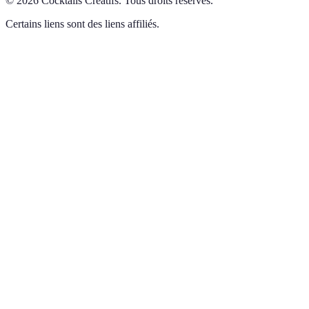
©
2026
Cocktails Créatifs
.
Tous droits réservés.
Certains liens sont des liens affiliés.