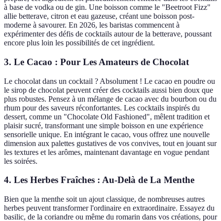
à base de vodka ou de gin. Une boisson comme le "Beetroot Fizz"
allie betterave, citron et eau gazeuse, créant une boisson post-
moderne à savourer. En 2026, les baristas commencent à
expérimenter des défis de cocktails autour de la betterave, poussant
encore plus loin les possibilités de cet ingrédient.
3. Le Cacao : Pour Les Amateurs de Chocolat
Le chocolat dans un cocktail ? Absolument ! Le cacao en poudre ou
le sirop de chocolat peuvent créer des cocktails aussi bien doux que
plus robustes. Pensez à un mélange de cacao avec du bourbon ou du
rhum pour des saveurs réconfortantes. Les cocktails inspirés du
dessert, comme un "Chocolate Old Fashioned", mêlent tradition et
plaisir sucré, transformant une simple boisson en une expérience
sensorielle unique. En intégrant le cacao, vous offrez une nouvelle
dimension aux palettes gustatives de vos convives, tout en jouant sur
les textures et les arômes, maintenant davantage en vogue pendant
les soirées.
4. Les Herbes Fraîches : Au-Delà de La Menthe
Bien que la menthe soit un ajout classique, de nombreuses autres
herbes peuvent transformer l'ordinaire en extraordinaire. Essayez du
basilic, de la coriandre ou même du romarin dans vos créations, pour