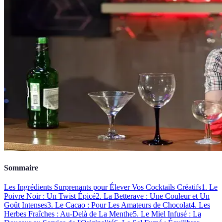
Sommaire
Les Ingrédients Surprenants pour Élever Vos Cocktails Créatifs
1. Le
Poivre Noir : Un Twist Épicé
2. La Betterave : Une Couleur et Un
Goût Intenses
3. Le Cacao : Pour Les Amateurs de Chocolat
4. Les
Herbes Fraîches : Au-Delà de La Menthe
5. Le Miel Infusé : La