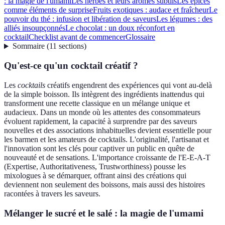
: la magie de l'umami
Les herbes et leurs arômes subtils
Les épices
comme éléments de surprise
Fruits exotiques : audace et fraîcheur
Le
pouvoir du thé : infusion et libération de saveurs
Les légumes : des
alliés insoupçonnés
Le chocolat : un doux réconfort en
cocktail
Checklist avant de commencer
Glossaire
Sommaire
(
11
sections
)
Qu'est-ce qu'un cocktail créatif ?
Les
cocktails
créatifs engendrent des expériences qui vont au-delà
de la simple boisson. Ils intègrent des ingrédients inattendus qui
transforment une recette classique en un mélange unique et
audacieux. Dans un monde où les attentes des consommateurs
évoluent rapidement, la capacité à surprendre par des saveurs
nouvelles et des associations inhabituelles devient essentielle pour
les barmen et les amateurs de cocktails. L'originalité, l'artisanat et
l'innovation sont les clés pour captiver un public en quête de
nouveauté et de sensations. L'importance croissante de l'E-E-A-T
(Expertise, Authoritativeness, Trustworthiness) pousse les
mixologues à se démarquer, offrant ainsi des créations qui
deviennent non seulement des boissons, mais aussi des histoires
racontées à travers les saveurs.
Mélanger le sucré et le salé : la magie de l'umami