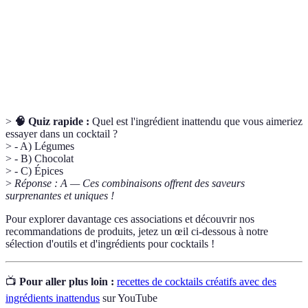
Muddler
ingrédients, libérant ainsi leurs huiles essentielles.
Processus permettant d'extraire les arômes d'un
Infusion
ingrédient en le plongeant dans un liquide chaud ou
froid.
>
🧠 Quiz rapide :
Quel est l'ingrédient inattendu que vous aimeriez
essayer dans un cocktail ?
> - A) Légumes
> - B) Chocolat
> - C) Épices
>
Réponse : A — Ces combinaisons offrent des saveurs
surprenantes et uniques !
Pour explorer davantage ces associations et découvrir nos
recommandations de produits, jetez un œil ci-dessous à notre
sélection d'outils et d'ingrédients pour cocktails !
📺
Pour aller plus loin :
recettes de cocktails créatifs avec des
ingrédients inattendus
sur YouTube