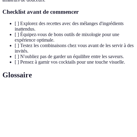
Checklist avant de commencer
[ ] Explorez des recettes avec des mélanges d'ingrédients
inattendus.
[ ] Équipez-vous de bons outils de mixologie pour une
expérience optimale.
[ ] Testez les combinaisons chez vous avant de les servir à des
invités.
[ ] N'oubliez pas de garder un équilibre entre les saveurs.
[ ] Pensez à garnir vos cocktails pour une touche visuelle.
Glossaire
Terme
Définition
Saveur souvent décrite comme savoureuse ou
Umami
délicieuse, souvent liée aux acides aminés comme le
glutamate.
Ustensile utilisé en mixologie pour écraser les