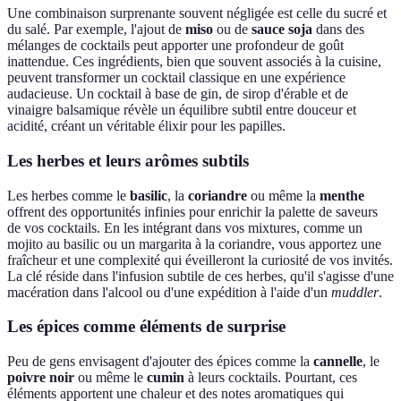
Une combinaison surprenante souvent négligée est celle du sucré et
du salé. Par exemple, l'ajout de
miso
ou de
sauce soja
dans des
mélanges de cocktails peut apporter une profondeur de goût
inattendue. Ces ingrédients, bien que souvent associés à la cuisine,
peuvent transformer un cocktail classique en une expérience
audacieuse. Un cocktail à base de gin, de sirop d'érable et de
vinaigre balsamique révèle un équilibre subtil entre douceur et
acidité, créant un véritable élixir pour les papilles.
Les herbes et leurs arômes subtils
Les herbes comme le
basilic
, la
coriandre
ou même la
menthe
offrent des opportunités infinies pour enrichir la palette de saveurs
de vos cocktails. En les intégrant dans vos mixtures, comme un
mojito au basilic ou un margarita à la coriandre, vous apportez une
fraîcheur et une complexité qui éveilleront la curiosité de vos invités.
La clé réside dans l'infusion subtile de ces herbes, qu'il s'agisse d'une
macération dans l'alcool ou d'une expédition à l'aide d'un
muddler
.
Les épices comme éléments de surprise
Peu de gens envisagent d'ajouter des épices comme la
cannelle
, le
poivre noir
ou même le
cumin
à leurs cocktails. Pourtant, ces
éléments apportent une chaleur et des notes aromatiques qui