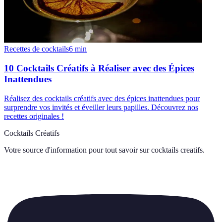
Recettes de cocktails
6
min
10 Cocktails Créatifs à Réaliser avec des Épices
Inattendues
Réalisez des cocktails créatifs avec des épices inattendues pour
surprendre vos invités et éveiller leurs papilles. Découvrez nos
recettes originales !
Cocktails Créatifs
Votre source d'information pour tout savoir sur
cocktails creatifs
.