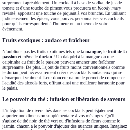
surprennent agréablement. Un cocktail à base de vodka, de jus de
tomate et d'une touche de piment vous procurera un
bloody mary
revisité, apportant une touche de piquant à vos brunchs. En utilisant
judicieusement les épices, vous pouvez personnaliser vos cocktails
pour qu'ils correspondent à l'humeur ou au thème de votre
événement.
Fruits exotiques : audace et fraîcheur
N'oublions pas les fruits exotiques tels que la
mangue
, le
fruit de la
passion
et même le
durian
! Un daiquiri à la mangue ou une
caipirinha au fruit de la passion peuvent amener une fraîcheur
surprenante. De plus, l'ajout de fruits moins conventionnels comme
le durian peut nécessairement créer des cocktails audacieux qui se
démarquent vraiment. Leur douceur naturelle permet de compenser
l'acidité des alcools forts, offrant ainsi une meilleure harmonie pour
le palais.
Le pouvoir du thé : infusion et libération de saveurs
L'intégration de divers thés dans les cocktails peut également
apporter une dimension supplémentaire à vos mélanges. Qu'il
s'agisse de thé noir, de thé vert ou d'infusions de fleurs comme le
jasmin, chacun a le pouvoir d'ajouter des nuances uniques. Imaginez