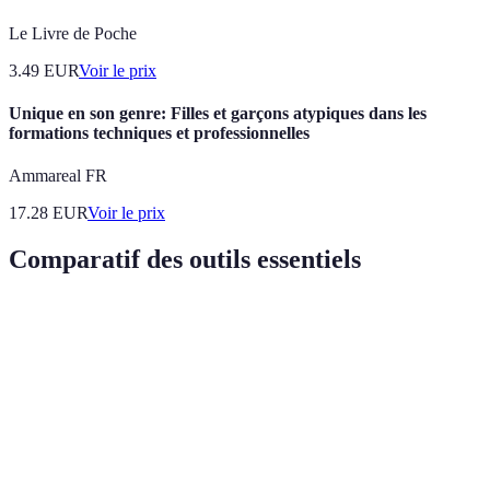
Le Livre de Poche
3.49
EUR
Voir le prix
Unique en son genre: Filles et garçons atypiques dans les
formations techniques et professionnelles
Ammareal FR
17.28
EUR
Voir le prix
Comparatif des outils essentiels
Outil
Avantages
Inconvénients
Verdict
Crée des
Siphon à
Coûteux,
mousses
Indispensable
crème
besoins en gaz
légères
Polyvalent,