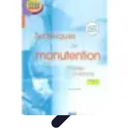
Cocktails Créatifs
Recettes de Cocktails
Techniques de Mixologie
Recettes et
Techniques
Guide
Équipement
Cocktails Créatifs