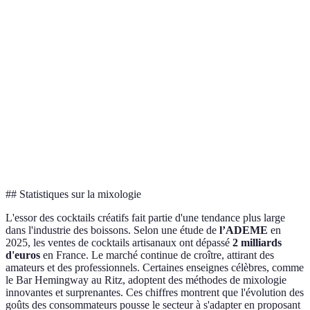
Mélangeur
idéal pour
Moins précis
Essentiel
à cocktails
grands
qu’un shaker
volumes
Shaker à
Meilleur pour
Peut fuir si
deux
Préféré
le shaking
mal utilisé
parties
Parfait pour
Mortier et
Peut être long
écraser des
Utile
pilon
à utiliser
herbes
## Statistiques sur la mixologie
L'essor des cocktails créatifs fait partie d'une tendance plus large
dans l'industrie des boissons. Selon une étude de
l’ADEME
en
2025, les ventes de cocktails artisanaux ont dépassé
2 milliards
d'euros
en France. Le marché continue de croître, attirant des
amateurs et des professionnels. Certaines enseignes célèbres, comme
le Bar Hemingway au Ritz, adoptent des méthodes de mixologie
innovantes et surprenantes. Ces chiffres montrent que l'évolution des
goûts des consommateurs pousse le secteur à s'adapter en proposant