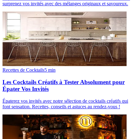
surprenez vos invités avec des mélanges originaux et savoureux.
Recettes de Cocktails
5
min
Les Cocktails Créatifs à Tester Absolument pour
Épater Vos Invités
Épaterez vos invités avec notre sélection de cocktails créatifs qui
font sensation. Recettes, conseils et astuces au rendez-vous !