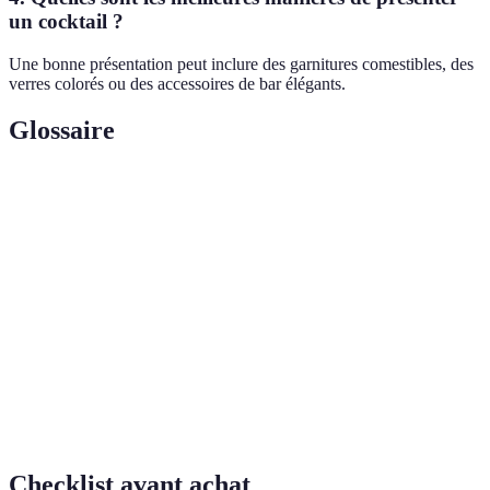
un cocktail ?
Une bonne présentation peut inclure des garnitures comestibles, des
verres colorés ou des accessoires de bar élégants.
Glossaire
Terme
Définition
Processus d'extraction de saveurs en trempant des
Infusion
ingrédients dans un liquide au goût neutre.
Texture semi-solide faite avec des agents gélifiants qui
Gel
peuvent servir de garniture ou de base.
Technique de superposition de liquides dans un
Layering
cocktail pour créer un effet visuel.
Checklist avant achat