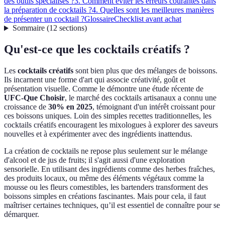
des outils spécialisés ?
3. Comment éviter les erreurs courantes dans
la préparation de cocktails ?
4. Quelles sont les meilleures manières
de présenter un cocktail ?
Glossaire
Checklist avant achat
Sommaire
(
12
sections
)
Qu'est-ce que les cocktails créatifs ?
Les
cocktails créatifs
sont bien plus que des mélanges de boissons.
Ils incarnent une forme d'art qui associe créativité, goût et
présentation visuelle. Comme le démontre une étude récente de
UFC-Que Choisir
, le marché des cocktails artisanaux a connu une
croissance de
30% en 2025
, témoignant d'un intérêt croissant pour
ces boissons uniques. Loin des simples recettes traditionnelles, les
cocktails créatifs encouragent les mixologues à explorer des saveurs
nouvelles et à expérimenter avec des ingrédients inattendus.
La création de cocktails ne repose plus seulement sur le mélange
d'alcool et de jus de fruits; il s'agit aussi d'une exploration
sensorielle. En utilisant des ingrédients comme des herbes fraîches,
des produits locaux, ou même des éléments végétaux comme la
mousse ou les fleurs comestibles, les bartenders transforment des
boissons simples en créations fascinantes. Mais pour cela, il faut
maîtriser certaines techniques, qu’il est essentiel de connaître pour se
démarquer.