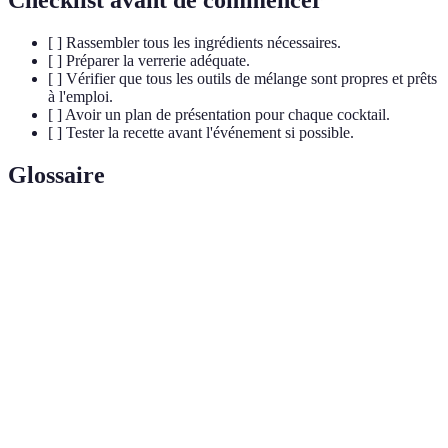
[ ] Rassembler tous les ingrédients nécessaires.
[ ] Préparer la verrerie adéquate.
[ ] Vérifier que tous les outils de mélange sont propres et prêts
à l'emploi.
[ ] Avoir un plan de présentation pour chaque cocktail.
[ ] Tester la recette avant l'événement si possible.
Glossaire
Terme
Définition
Mélange de plusieurs ingrédients généralement
Cocktail
alcoolisés, souvent avec des garnitures.
Technique de mélange qui implique de secouer
Shake
vigoureusement des ingrédients avec de la glace pour
permettre un mélange homogène.
Mélange concentré de sucre et d'eau, souvent