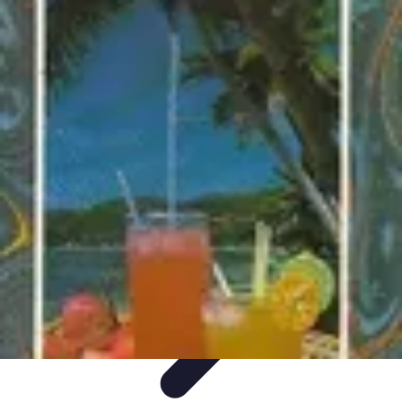
Cocktails Créatifs
Recettes de Cocktails
Techniques de Mixologie
Recettes et
Techniques
Guide
Équipement
Cocktails Créatifs