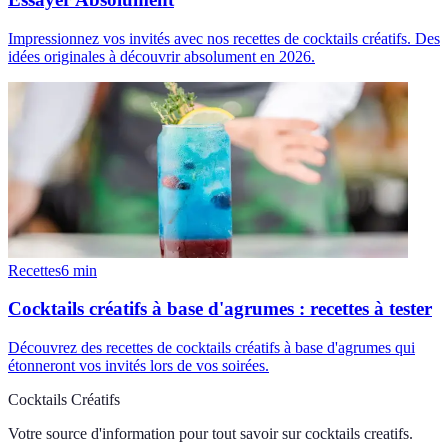
Impressionnez vos invités avec nos recettes de cocktails créatifs. Des
idées originales à découvrir absolument en 2026.
Recettes
6
min
Cocktails créatifs à base d'agrumes : recettes à tester
Découvrez des recettes de cocktails créatifs à base d'agrumes qui
étonneront vos invités lors de vos soirées.
Cocktails Créatifs
Votre source d'information pour tout savoir sur
cocktails creatifs
.