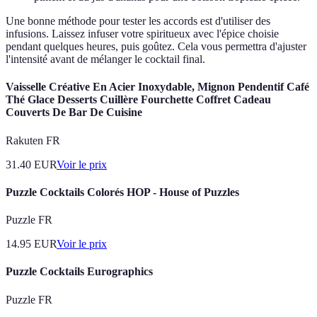
Une bonne méthode pour tester les accords est d'utiliser des
infusions. Laissez infuser votre spiritueux avec l'épice choisie
pendant quelques heures, puis goûtez. Cela vous permettra d'ajuster
l'intensité avant de mélanger le cocktail final.
Vaisselle Créative En Acier Inoxydable, Mignon Pendentif Café
Thé Glace Desserts Cuillère Fourchette Coffret Cadeau
Couverts De Bar De Cuisine
Rakuten FR
31.40
EUR
Voir le prix
Puzzle Cocktails Colorés HOP - House of Puzzles
Puzzle FR
14.95
EUR
Voir le prix
Puzzle Cocktails Eurographics
Puzzle FR