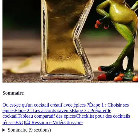
Sommaire
Qu'est-ce qu'un cocktail créatif avec épices ?
Étape 1 : Choisir ses
épices
Étape 2 : Les accords saveurs
Étape 3 : Préparer le
cocktail
Tableau comparatif des épices
Checklist pour des cocktails
réussis
FAQ
📺 Ressource Vidéo
Glossaire
Sommaire
(
9
sections
)