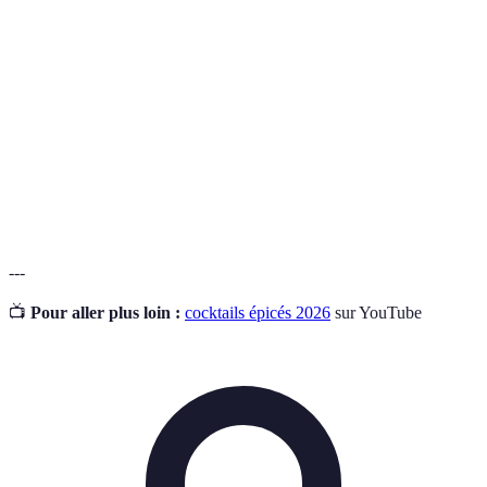
Processus consistant à laisser tremper une épice dans
Infusion
un liquide pour en extraire les saveurs.
Art de créer des cocktails avec créativité et
Mixologie
compétence.
Accords
Association de différents ingrédients qui se
de
complètent bien ensemble.
saveurs
---
📺
Pour aller plus loin :
cocktails épicés 2026
sur YouTube