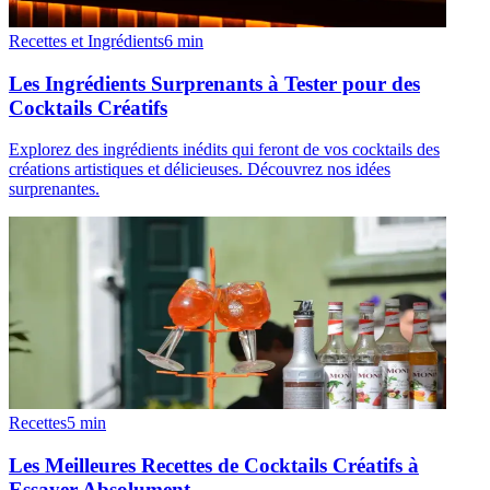
Recettes et Ingrédients
6
min
Les Ingrédients Surprenants à Tester pour des
Cocktails Créatifs
Explorez des ingrédients inédits qui feront de vos cocktails des
créations artistiques et délicieuses. Découvrez nos idées
surprenantes.
Recettes
5
min
Les Meilleures Recettes de Cocktails Créatifs à
Essayer Absolument