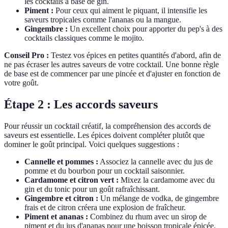
les cocktails à base de gin.
Piment :
Pour ceux qui aiment le piquant, il intensifie les
saveurs tropicales comme l'ananas ou la mangue.
Gingembre :
Un excellent choix pour apporter du pep's à des
cocktails classiques comme le mojito.
Conseil Pro :
Testez vos épices en petites quantités d'abord, afin de
ne pas écraser les autres saveurs de votre cocktail. Une bonne règle
de base est de commencer par une pincée et d'ajuster en fonction de
votre goût.
Étape 2 : Les accords saveurs
Pour réussir un cocktail créatif, la compréhension des accords de
saveurs est essentielle. Les épices doivent compléter plutôt que
dominer le goût principal. Voici quelques suggestions :
Cannelle et pommes :
Associez la cannelle avec du jus de
pomme et du bourbon pour un cocktail saisonnier.
Cardamome et citron vert :
Mixez la cardamome avec du
gin et du tonic pour un goût rafraîchissant.
Gingembre et citron :
Un mélange de vodka, de gingembre
frais et de citron créera une explosion de fraîcheur.
Piment et ananas :
Combinez du rhum avec un sirop de
piment et du jus d'ananas pour une boisson tropicale épicée.