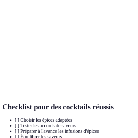
Épice
Accords conseillés
Saveur
Précautions 
Douce et
Cannelle
Whisky, pommes
Ne pas surdose
réchauffante
Peut facileme
Cardamome
Gin, tonic
Florale
dominer.
Utiliser en pet
Piment
Rhum, ananas
Épicé
quantités.
Équilibrer ave
Gingembre
Vodka, limonade
Piquant
sucré.
Checklist pour des cocktails réussis
[ ] Choisir les épices adaptées
[ ] Tester les accords de saveurs
[ ] Préparer à l'avance les infusions d'épices
[ ] Équilibrer les saveurs