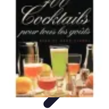
Cocktails Créatifs
Recettes de Cocktails
Techniques de Mixologie
Recettes et
Techniques
Guide
Équipement
Cocktails Créatifs