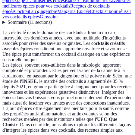
épices
Étape 2 : Infuser les épices
Étape 3 : Équilibrer les saveurs
Les
meilleures épices pour vos cocktails
Recettes de cocktails
épicés
Cocktail au gingembre
Margarita Épicée
Checklist pour réussir
vos cocktails épicés
Glossaire
Sommaire
(
11
sections
)
La créativité dans le domaine des cocktails a franchi un cap
incroyable ces dernières années, avec une multitude d'ingrédients
associés pour créer des saveurs originales. Les
cocktails créatifs
avec des épices
constituent une approche novatrice et savoureuse.
Une épice peut transformer un cocktail classique en une expérience
sensorielle unique.
Les épices, souvent sous-utilisées dans la mixologie, apportent
complexité et profondeur. Elles peuvent varier de la cannelle à la
cardamome, en passant par le gingembre et le poivre noir. Selon une
étude de
l'INSEE
, le marché des cocktails a augmenté de 35 %
depuis 2021, en grande partie grâce à l'engouement pour les recettes
innovantes et les expériences gustatives distinctives. Intégrer des
épices dans vos boissons vous permet non seulement d'expérimenter
mais aussi de fasciner vos invités avec des concoctions inattendues.
L'ajout d'épices offre également des bienfaits pour la santé, comme
des propriétés anti-inflammatoires et antioxydantes selon des
recherches menées par des institutions telles que
l'UFC-Que
Choisir
. Dans cet article, nous allons explorer les différentes façons
d'intégrer les épices dans vos cocktails, des recettes simples aux