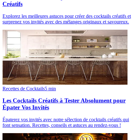
Créatifs
Explorez les meilleures astuces pour créer des cocktails créatifs et
surprenez vos invités avec des mélanges originaux et savoureux.
Recettes de Cocktails
5
min
Les Cocktails Créatifs à Tester Absolument pour
Épater Vos Invités
Épaterez vos invités avec notre sélection de cocktails créatifs qui
font sensation. Recettes, conseils et astuces au rendez-vous !