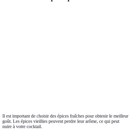
Épice
Goût
Association
Recettes Conseillées
Sucré,
Rhum,
Cannelle
Hot Apple Cider
chaleureux
pommes
Épicé,
Agrumes,
Gingembre
Ginger Mule
piquant
gin
Terreux,
Cardamome
Vodka, thé
Cardamom Martini
floral
Piment de
Tequila,
Fort
Spicy Margarita
Cayenne
agrumes
Il est important de choisir des épices fraîches pour obtenir le meilleur
goût. Les épices vieillies peuvent perdre leur arôme, ce qui peut
nuire à votre cocktail.