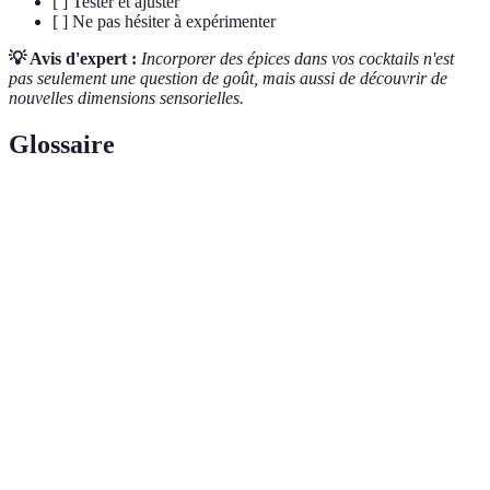
[ ] Tester et ajuster
[ ] Ne pas hésiter à expérimenter
💡 Avis d'expert :
Incorporer des épices dans vos cocktails n'est
pas seulement une question de goût, mais aussi de découvrir de
nouvelles dimensions sensorielles.
Glossaire
Terme
Définition
Processus d'extraction des saveurs d'un ingrédient
Infusion
dans un liquide.
Sirop
Mélange de sucre et d'eau, souvent utilisé dans la
simple
préparation de cocktails.
Technique d'extraction des jus ou des arômes en
Macération
laissant reposer un ingrédient dans un liquide.