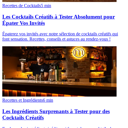
Recettes de Cocktails
5
min
Les Cocktails Créatifs à Tester Absolument pour
Épater Vos Invités
Épaterez vos invités avec notre sélection de cocktails créatifs qui
font sensation. Recettes, conseils et astuces au rendez-vous !
Recettes et Ingrédients
6
min
Les Ingrédients Surprenants à Tester pour des
Cocktails Créatifs