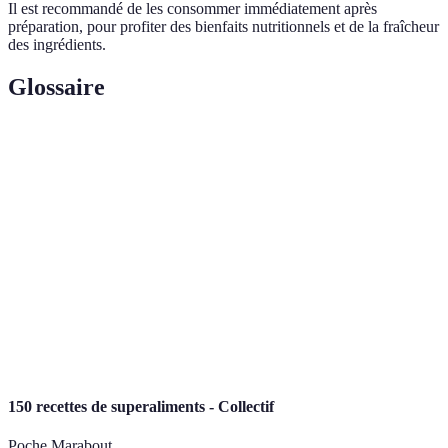
Il est recommandé de les consommer immédiatement après
préparation, pour profiter des bienfaits nutritionnels et de la fraîcheur
des ingrédients.
Glossaire
Terme
Définition
Super-
Aliments chargés en nutriments et considérés
aliments
bénéfiques pour la santé de manière significative.
Mélange de boissons alcoolisées et non alcoolisées,
Cocktail
souvent agrémenté de fruits et de sirops.
Algue bleu-vert riche en protéines et en nutriments,
Spiruline
souvent considérée comme un super-aliment.
150 recettes de superaliments - Collectif
Poche Marabout