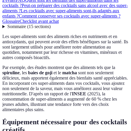
à éviter
FAQ
Quels sont les bienfaits des super-aliments dans les
cocktails ?
Peut-on préparer des cocktails sans alcool avec des super-
aliments ?
Les cocktails avec super-aliments sont-ils adaptés aux
enfants ?
Comment conserver ses cocktails avec super-aliments ?
Glossaire
Checklist avant achat
Sommaire
(
15
sections
)
Les super-aliments sont des aliments riches en nutriments et en
antioxydants, qui peuvent avoir des effets bénéfiques sur la santé. Ils
sont largement utilisés pour améliorer notre alimentation au
quotidien, notamment par leur richesse en vitamines, minéraux et
autres composés bioactifs.
Par exemple, des études montrent que des aliments tels que la
spiruline
, les
baies de goji
et le
matcha
sont non seulement
délicieux, mais apportent également des bienfaits santé appréciables.
En incorporant ces super-aliments dans vos cocktails, vous ajoutez
non seulement de la saveur, mais vous améliorez aussi leur valeur
nutritionnelle. D'après un rapport de l'
INSEE
(2025), la
consommation de super-aliments a augmenté de 60 % chez les
jeunes adultes, illustrant une tendance forte vers des choix
alimentaires plus sains.
Équipement nécessaire pour des cocktails
créatifs