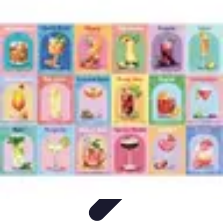
Cocktails Créatifs
Recettes de Cocktails
Techniques de Mixologie
Recettes et
Techniques
Guide
Équipement
Cocktails Créatifs