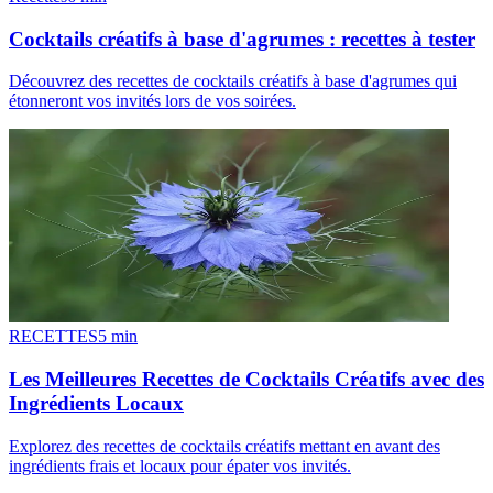
Cocktails créatifs à base d'agrumes : recettes à tester
Découvrez des recettes de cocktails créatifs à base d'agrumes qui
étonneront vos invités lors de vos soirées.
RECETTES
5
min
Les Meilleures Recettes de Cocktails Créatifs avec des
Ingrédients Locaux
Explorez des recettes de cocktails créatifs mettant en avant des
ingrédients frais et locaux pour épater vos invités.