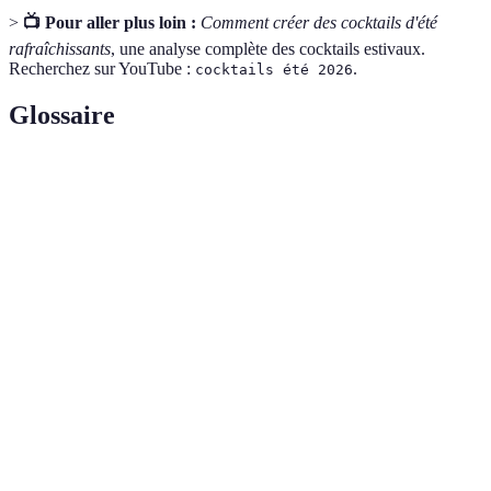
>
📺 Pour aller plus loin :
Comment créer des cocktails d'été
rafraîchissants
, une analyse complète des cocktails estivaux.
Recherchez sur YouTube :
.
cocktails été 2026
Glossaire
Terme
Définition
Mélange de boissons alcoolisées et/ou non alcoolisées,
Cocktail
souvent agrémenté d'ingrédients comme fruits ou
épices.
Mélange concentré de sucre et d'eau, souvent
Sirops
aromatisé, utilisé pour sucrer des boissons.
Art et science de mélanger des boissons, souvent
Mixologie
utilisé pour des créations originales.