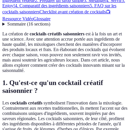
ingrédient vedette
2. Préparer un sirop simple
3. Mélanger
4. Servir
5.
Enjoy!
4. Comparatif des ingrédients saisonniers
5. FAQ sur les
cocktails saisonniers
Checklist avant création de cocktails
📺
Ressource Vidéo
Glossaire
Sommaire
(
16
sections
)
La création de
cocktails créatifs saisonniers
est à la fois un art et
une science. Avec une attention accrue portée aux ingrédients de
haute qualité, les mixologues cherchent des manières d'incorporer
des produits locaux et frais. En élaborant des cocktails qui évoluent
avec chaque saison, vous pouvez non seulement ravir vos invités,
mais aussi soutenir les agriculteurs locaux. Dans cet article, nous
allons explorer comment créer des cocktails innovants misant sur la
saisonnalité.
1. Qu'est-ce qu'un cocktail créatif
saisonnier ?
Les
cocktails créatifs
symbolisent l'innovation dans la mixologie.
Contrairement aux recettes traditionnelles, ils mettent l'accent sur des
combinaisons uniques d'ingrédients, souvent inspirées par des
saveurs régionales. Les cocktails saisonniers, de leur côté, profitent
des ingrédients disponibles à différentes périodes de l'année, qu'il
s'agisse de fruits, de légumes, d'herbes ou d'épices. Par exemple,