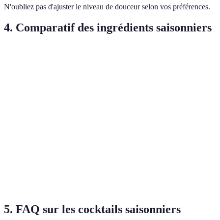
N'oubliez pas d'ajuster le niveau de douceur selon vos préférences.
4. Comparatif des ingrédients saisonniers
Ingrédient
Saison
Usage courant
Pairing typique
Pêche
Été
Cocktails frais
Gin, vodka
Cocktails
Citron
Hiver
Rhum, whisky
chauds
Cocktails
Limonade,
Fraise
Printemps
fruités
prosecco
Cocktails
Pomme
Automne
Cannelle, rhum
épicés
5. FAQ sur les cocktails saisonniers