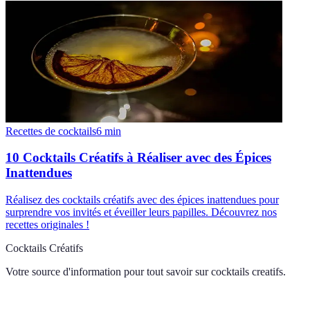
Recettes de cocktails
6
min
10 Cocktails Créatifs à Réaliser avec des Épices
Inattendues
Réalisez des cocktails créatifs avec des épices inattendues pour
surprendre vos invités et éveiller leurs papilles. Découvrez nos
recettes originales !
Cocktails Créatifs
Votre source d'information pour tout savoir sur
cocktails creatifs
.