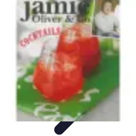
Cocktails Créatifs
Recettes de Cocktails
Techniques de Mixologie
Recettes et
Techniques
Guide
Équipement
Cocktails Créatifs