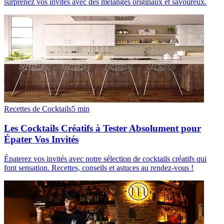
surprenez vos invités avec des mélanges originaux et savoureux.
Recettes de Cocktails
5
min
Les Cocktails Créatifs à Tester Absolument pour
Épater Vos Invités
Épaterez vos invités avec notre sélection de cocktails créatifs qui
font sensation. Recettes, conseils et astuces au rendez-vous !