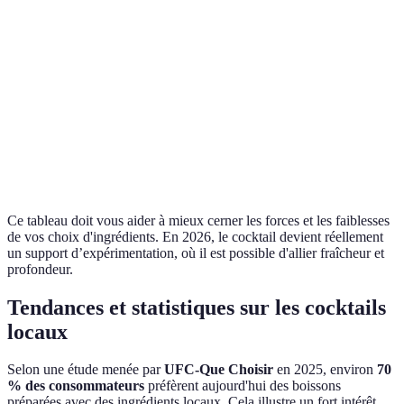
Réfrigérateur, à
Séchage, congélation,
Stockage
consommer
utilisation prolongée
rapidement
Mangue, framboise,
Exemples
Menthe, basilic, thym
agrumes
Apporte de la douceur
Crée de la complexité et
Verdict
et du corps
de la profondeur
Ce tableau doit vous aider à mieux cerner les forces et les faiblesses
de vos choix d'ingrédients. En 2026, le cocktail devient réellement
un support d’expérimentation, où il est possible d'allier fraîcheur et
profondeur.
Tendances et statistiques sur les cocktails
locaux
Selon une étude menée par
UFC-Que Choisir
en 2025, environ
70
% des consommateurs
préfèrent aujourd'hui des boissons
préparées avec des ingrédients locaux. Cela illustre un fort intérêt