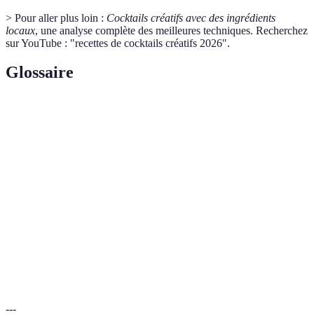
> Pour aller plus loin :
Cocktails créatifs avec des ingrédients
locaux
, une analyse complète des meilleures techniques. Recherchez
sur YouTube : "recettes de cocktails créatifs 2026".
Glossaire
Terme
Définition
L'art de préparer des cocktails à partir de divers
Mixologie
ingrédients.
Technique de préparation où les ingrédients sont
Muddling
écrasés pour libérer les arômes.
Méthode consistant à infuser des ingrédients dans un
Infusion
liquide pour en extraire la saveur.
---