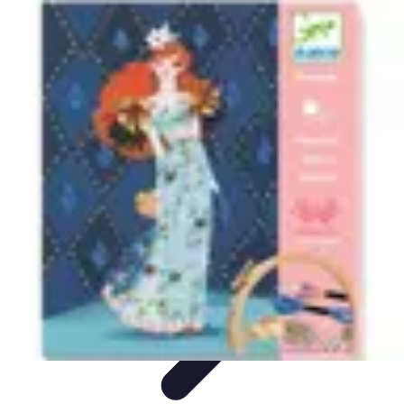
Cocktails Créatifs
Recettes de Cocktails
Techniques de Mixologie
Recettes et
Techniques
Guide
Équipement
Cocktails Créatifs