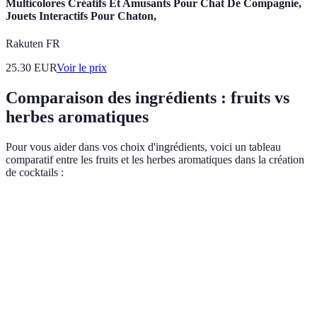
Multicolores Créatifs Et Amusants Pour Chat De Compagnie,
Jouets Interactifs Pour Chaton,
Rakuten FR
25.30
EUR
Voir le prix
Comparaison des ingrédients : fruits vs
herbes aromatiques
Pour vous aider dans vos choix d'ingrédients, voici un tableau
comparatif entre les fruits et les herbes aromatiques dans la création
de cocktails :
Critère
Fruits
Herbes Aromatiques
Goût
Sucré, juteux, acidulé
Frais, mentholé, épicé
Pur jus, morceaux, en
Infusions, muddling,
Utilisation
purée
décoration