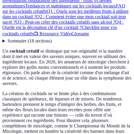
présentation
Comparaison des ingrédients : fruits vs herbes
aromatiques
Tendances et statistiques sur les cocktails locaux
FAQ
sur les cocktails créatifs
Q1 : Quels sont les meilleurs fruits à utiliser
dans un cocktail ?
Q2 : Comment éviter que mon cocktail soit trop
sucré ?
Q3 : Peut-on créer des cocktails créatifs sans alcool ?
Q4 :
Quelle est la décoration clé d'un cocktail ?
Checklist pour vos
cocktails créatifs
📺 Ressource Vidéo
Glossaire
Sommaire
(
18
sections
)
Un
cocktail créatif
se distingue par son originalité et la manière
dont il met en valeur des saveurs uniques, souvent en utilisant des
ingrédients locaux. En 2026, les amateurs de mixologie cherchent à
explorer des goûts moins conventionnels et à soutenir les produits
régionaux. On parle alors de la créativité comme d'un mélange d'art
et de science, où chaque élément joue un rôle dans la symphonie des
saveurs.
La création de cocktails ne se limite plus à des combinaisons
classiques de spiritueux, de liqueurs et de mixers. De nombreux
bartenders prennent le temps d'intégrer des herbes, des fruits, et
même des fleurs locales dans leurs recettes pour offrir une
expérience qui raconte une histoire — celle du terroir d’où
proviennent ces ingrédients. Pour illustrer cela, plusieurs
compétitions de mixologie, comme le Championnat du Monde de la
Mixologie, mettent en lumière la créativité des barmen dans leurs