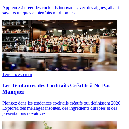
Apprenez à créer des cocktails innovants avec des algues, alliant
saveurs uniques et bienfaits nutritionnels.
Tendances
6
min
Les Tendances des Cocktails Créatifs à Ne Pas
Manquer
Plongez dans les tendances cocktails créatifs qui définissent 2026.
Explorez des mélanges insolites, des ingrédients durables et des
présentations novatrices.