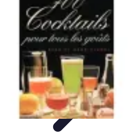
Cocktails Créatifs
Recettes de Cocktails
Techniques de Mixologie
Recettes et
Techniques
Guide
Équipement
Cocktails Créatifs