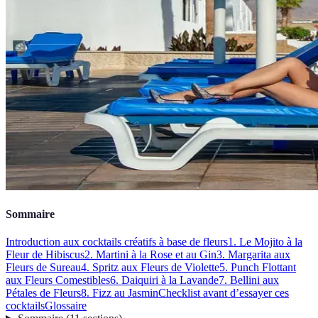
Sommaire
Introduction aux cocktails créatifs à base de fleurs
1. Le Mojito à la
Fleur de Hibiscus
2. Martini à la Rose et au Gin
3. Margarita aux
Fleurs de Sureau
4. Spritz aux Fleurs de Violette
5. Punch Flottant
aux Fleurs Comestibles
6. Daiquiri à la Lavande
7. Bellini aux
Pétales de Fleurs
8. Fizz au Jasmin
Checklist avant d’essayer ces
cocktails
Glossaire