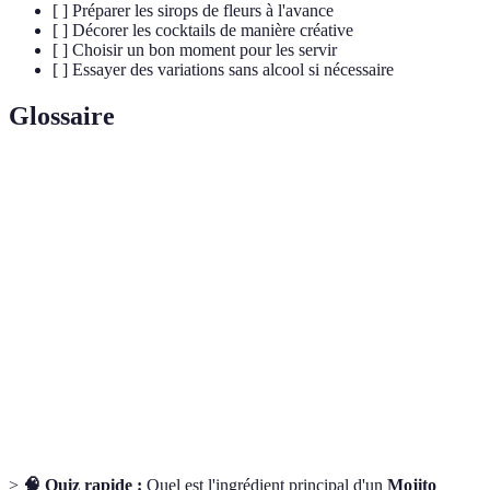
[ ] Préparer les sirops de fleurs à l'avance
[ ] Décorer les cocktails de manière créative
[ ] Choisir un bon moment pour les servir
[ ] Essayer des variations sans alcool si nécessaire
Glossaire
Terme
Définition
Fleurs
Fleurs qui peuvent être consommées sans risque,
Comestibles
souvent utilisées dans les cuisines du monde entier.
Sirop
Mélange d'eau et de sucre infusé avec des fleurs
Floral
pour ajouter de la saveur aux boissons.
Cocktail
Boisson mélangée contenant des fleurs comestibles,
Floral
apportant des goûts et des arômes délicats.
>
🧠 Quiz rapide :
Quel est l'ingrédient principal d'un
Mojito