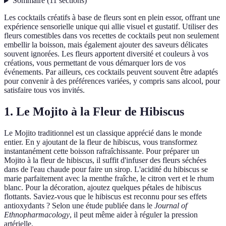
Sommaire
(
11
sections
)
Les cocktails créatifs à base de fleurs sont en plein essor, offrant une
expérience sensorielle unique qui allie visuel et gustatif. Utiliser des
fleurs comestibles dans vos recettes de cocktails peut non seulement
embellir la boisson, mais également ajouter des saveurs délicates
souvent ignorées. Les fleurs apportent diversité et couleurs à vos
créations, vous permettant de vous démarquer lors de vos
événements. Par ailleurs, ces cocktails peuvent souvent être adaptés
pour convenir à des préférences variées, y compris sans alcool, pour
satisfaire tous vos invités.
1. Le Mojito à la Fleur de Hibiscus
Le Mojito traditionnel est un classique apprécié dans le monde
entier. En y ajoutant de la fleur de hibiscus, vous transformez
instantanément cette boisson rafraîchissante. Pour préparer un
Mojito à la fleur de hibiscus, il suffit d'infuser des fleurs séchées
dans de l'eau chaude pour faire un sirop. L'acidité du hibiscus se
marie parfaitement avec la menthe fraîche, le citron vert et le rhum
blanc. Pour la décoration, ajoutez quelques pétales de hibiscus
flottants. Saviez-vous que le hibiscus est reconnu pour ses effets
antioxydants ? Selon une étude publiée dans le
Journal of
Ethnopharmacology
, il peut même aider à réguler la pression
artérielle.