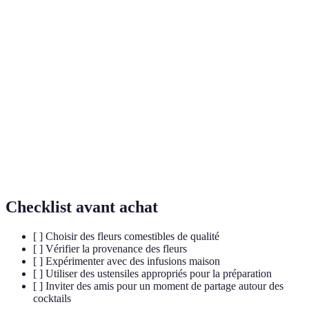
Terme
Définition
Fleur
Une fleur qui peut être consommée en toute sécurité
comestible
et souvent utilisée en cuisine.
Méthode de préparation où un ingrédient est trempé
Infusion
dans un liquide pour en extraire les arômes.
Art de préparer des cocktails en utilisant différentes
Mixologie
techniques et ingrédients.
Checklist avant achat
[ ] Choisir des fleurs comestibles de qualité
[ ] Vérifier la provenance des fleurs
[ ] Expérimenter avec des infusions maison
[ ] Utiliser des ustensiles appropriés pour la préparation
[ ] Inviter des amis pour un moment de partage autour des
cocktails