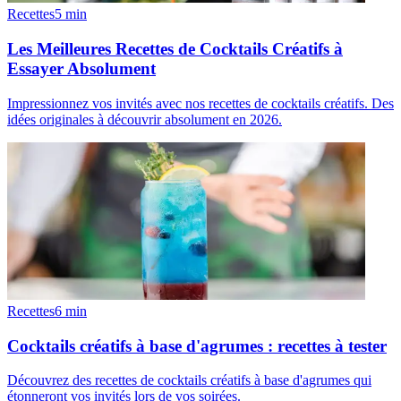
Recettes
5
min
Les Meilleures Recettes de Cocktails Créatifs à
Essayer Absolument
Impressionnez vos invités avec nos recettes de cocktails créatifs. Des
idées originales à découvrir absolument en 2026.
Recettes
6
min
Cocktails créatifs à base d'agrumes : recettes à tester
Découvrez des recettes de cocktails créatifs à base d'agrumes qui
étonneront vos invités lors de vos soirées.