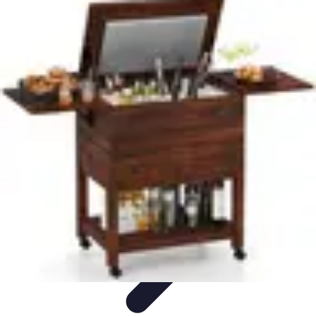
Cocktails Créatifs
Recettes de Cocktails
Techniques de Mixologie
Recettes et
Techniques
Guide
Équipement
Cocktails Créatifs