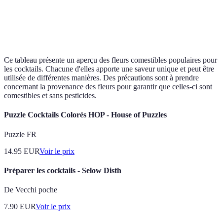
Parfait
Acidulé,
Infusion pour cocktails aigres
Hibiscus
ajouter
fruité
doux
couleur
Ce tableau présente un aperçu des fleurs comestibles populaires pour
les cocktails. Chacune d'elles apporte une saveur unique et peut être
utilisée de différentes manières. Des précautions sont à prendre
concernant la provenance des fleurs pour garantir que celles-ci sont
comestibles et sans pesticides.
Puzzle Cocktails Colorés HOP - House of Puzzles
Puzzle FR
14.95
EUR
Voir le prix
Préparer les cocktails - Selow Disth
De Vecchi poche
7.90
EUR
Voir le prix