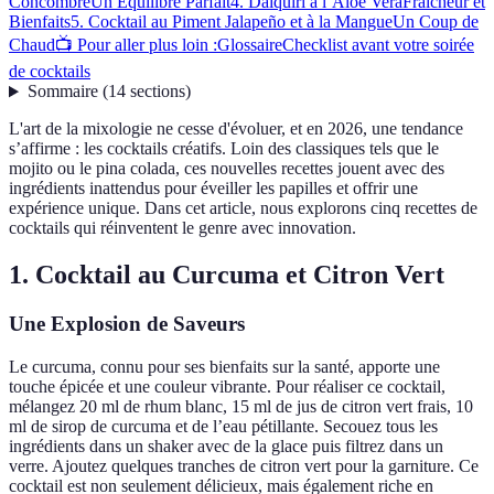
Concombre
Un Équilibre Parfait
4. Daiquiri à l’Aloe Vera
Fraîcheur et
Bienfaits
5. Cocktail au Piment Jalapeño et à la Mangue
Un Coup de
Chaud
📺 Pour aller plus loin :
Glossaire
Checklist avant votre soirée
de cocktails
Sommaire
(
14
sections
)
L'art de la mixologie ne cesse d'évoluer, et en 2026, une tendance
s’affirme : les cocktails créatifs. Loin des classiques tels que le
mojito ou le pina colada, ces nouvelles recettes jouent avec des
ingrédients inattendus pour éveiller les papilles et offrir une
expérience unique. Dans cet article, nous explorons cinq recettes de
cocktails qui réinventent le genre avec innovation.
1. Cocktail au Curcuma et Citron Vert
Une Explosion de Saveurs
Le curcuma, connu pour ses bienfaits sur la santé, apporte une
touche épicée et une couleur vibrante. Pour réaliser ce cocktail,
mélangez 20 ml de rhum blanc, 15 ml de jus de citron vert frais, 10
ml de sirop de curcuma et de l’eau pétillante. Secouez tous les
ingrédients dans un shaker avec de la glace puis filtrez dans un
verre. Ajoutez quelques tranches de citron vert pour la garniture. Ce
cocktail est non seulement délicieux, mais également riche en