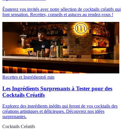
Épaterez vos invités avec notre sélection de cocktails créatifs qui
font sensation. Recettes, conseils et astuces au rendez-vous !
Recettes et Ingrédients
6
min
Les Ingrédients Surprenants à Tester pour des
Cocktails Créatifs
Explorez des ingrédients inédits qui feront de vos cocktails des
créations artistiques et délicieuses. Découvrez nos idées
surprenantes.
Cocktails Créatifs