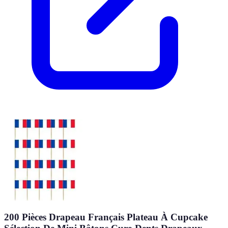
200 Pièces Drapeau Français Plateau À Cupcake