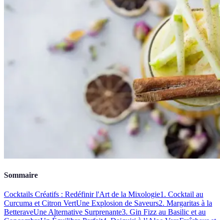
Sommaire
Cocktails Créatifs : Redéfinir l'Art de la Mixologie
1. Cocktail au
Curcuma et Citron Vert
Une Explosion de Saveurs
2. Margaritas à la
Betterave
Une Alternative Surprenante
3. Gin Fizz au Basilic et au