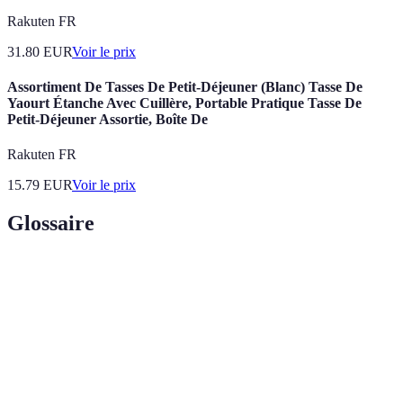
Rakuten FR
31.80
EUR
Voir le prix
Assortiment De Tasses De Petit-Déjeuner (Blanc) Tasse De
Yaourt Étanche Avec Cuillère, Portable Pratique Tasse De
Petit-Déjeuner Assortie, Boîte De
Rakuten FR
15.79
EUR
Voir le prix
Glossaire
Terme
Définition
Mixologie
Science et art de la création de cocktails.
Mélange de sucre et d'eau utilisé comme
Sirop simple
édulcorant.