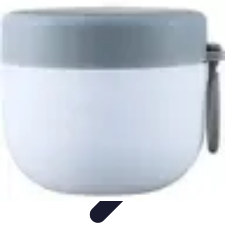
Cocktails Créatifs
Recettes de Cocktails
Techniques de Mixologie
Recettes et
Techniques
Guide
Équipement
Cocktails Créatifs