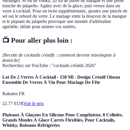
Mélangez 30 ml de vodka, 20 ml de purée de mangue et une petite
tranche de jalapeño. Agitez avec de la glace, puis versez dans un
verre à cocktail. Pour un twist supplémentaire, ajoutez une pincée de
sel sur le rebord du verre. Le mariage entre la douceur de la mangue
et le piquant du jalapeño provoque une montée d'adrénaline
agréable, idéale pour animer vos soirées.
📺 Pour aller plus loin :
[Recette de cocktails créatifs : comment devenir mixologiste à
domicile]
Recherchez sur YouTube : "cocktails créatifs 2026"
Lot De 2 Verres À Cocktail - 150 Ml - Design Créatif Oiseau
Ensemble De Verres À Vin Pour Mariage De Fête
Rakuten FR
22.77
EUR
Voir le prix
Plateaux À Glaçons En Silicone Pour Congélateur, 8 Cellules,
Grands Moules À Glace Carrés Flexibles, Pour Cocktails,
Whisky, Boissons Réfrigérées