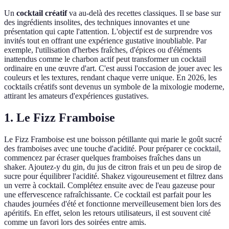
Un
cocktail créatif
va au-delà des recettes classiques. Il se base sur
des ingrédients insolites, des techniques innovantes et une
présentation qui capte l'attention. L'objectif est de surprendre vos
invités tout en offrant une expérience gustative inoubliable. Par
exemple, l'utilisation d'herbes fraîches, d'épices ou d'éléments
inattendus comme le charbon actif peut transformer un cocktail
ordinaire en une œuvre d'art. C'est aussi l'occasion de jouer avec les
couleurs et les textures, rendant chaque verre unique. En 2026, les
cocktails créatifs sont devenus un symbole de la mixologie moderne,
attirant les amateurs d'expériences gustatives.
1. Le Fizz Framboise
Le Fizz Framboise est une boisson pétillante qui marie le goût sucré
des framboises avec une touche d'acidité. Pour préparer ce cocktail,
commencez par écraser quelques framboises fraîches dans un
shaker. Ajoutez-y du gin, du jus de citron frais et un peu de sirop de
sucre pour équilibrer l'acidité. Shakez vigoureusement et filtrez dans
un verre à cocktail. Complétez ensuite avec de l'eau gazeuse pour
une effervescence rafraîchissante. Ce cocktail est parfait pour les
chaudes journées d'été et fonctionne merveilleusement bien lors des
apéritifs. En effet, selon les retours utilisateurs, il est souvent cité
comme un favori lors des soirées entre amis.