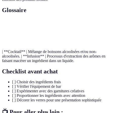
Glossaire
Terme
Définition
Mixologie
L'art de préparer des cocktails avec expertise.
| **Cocktail** | Mélange de boissons alcoolisées et/ou non-
alcoolisées. | **Infusion** | Processus d'extraction des arômes en
faisant macérer un ingrédient dans un liquide.
Checklist avant achat
[ ] Choisir des ingrédients frais
[ ] Vérifier l'équipement de bar
[ ] Expérimenter avec des garnitures créatives
[ ] Proportionner les ingrédients avec attention
[ ] Décorer les verres pour une présentation sophistiquée
📺 Pour aller plus loin :