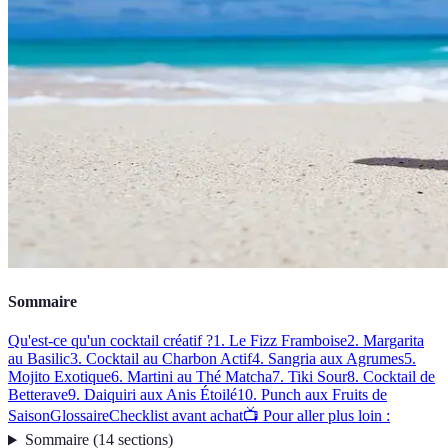
Sommaire
Qu'est-ce qu'un cocktail créatif ?
1. Le Fizz Framboise
2. Margarita
au Basilic
3. Cocktail au Charbon Actif
4. Sangria aux Agrumes
5.
Mojito Exotique
6. Martini au Thé Matcha
7. Tiki Sour
8. Cocktail de
Betterave
9. Daiquiri aux Anis Étoilé
10. Punch aux Fruits de
Saison
Glossaire
Checklist avant achat
📺 Pour aller plus loin :
Sommaire
(
14
sections
)