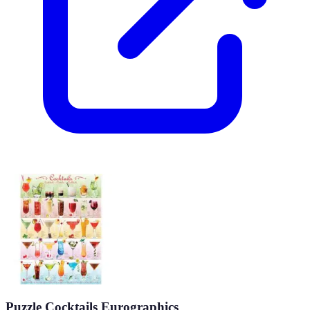
Puzzle Cocktails Eurographics