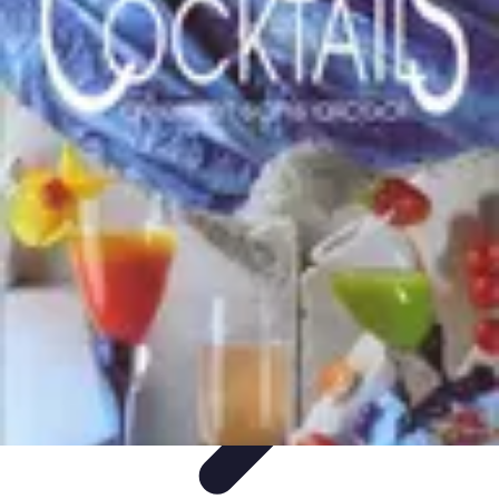
Cocktails Créatifs
Recettes de Cocktails
Techniques de Mixologie
Recettes et
Techniques
Guide
Équipement
Cocktails Créatifs