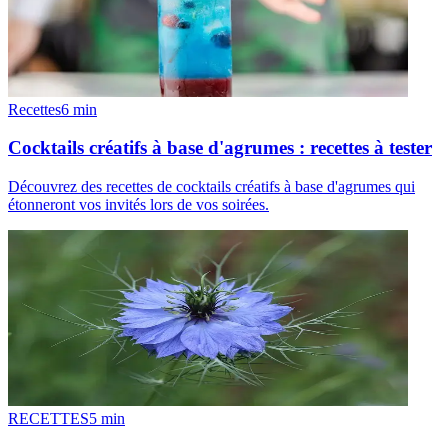
Recettes
6
min
Cocktails créatifs à base d'agrumes : recettes à tester
Découvrez des recettes de cocktails créatifs à base d'agrumes qui
étonneront vos invités lors de vos soirées.
RECETTES
5
min