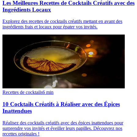
Les Meilleures Recettes de Cocktails Créatifs avec des
Ingrédients Locaux
Explorez des recettes de cocktails créatifs mettant en avant des
ingrédients frais et locaux pour épater vos invités.
Recettes de cocktails
6
min
10 Cocktails Créatifs à Réaliser avec des Épices
Inattendues
Réalisez des cocktails créatifs avec des épices inattendues pour
surprendre vos invités et éveiller leurs papilles. Découvrez nos
recettes originales !