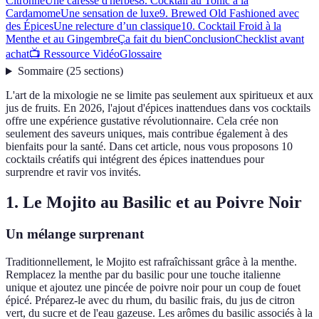
Citronné
Une caresse d'herbes
8. Cocktail au Tonic à la
Cardamome
Une sensation de luxe
9. Brewed Old Fashioned avec
des Épices
Une relecture d’un classique
10. Cocktail Froid à la
Menthe et au Gingembre
Ça fait du bien
Conclusion
Checklist avant
achat
📺 Ressource Vidéo
Glossaire
Sommaire
(
25
sections
)
L'art de la mixologie ne se limite pas seulement aux spiritueux et aux
jus de fruits. En 2026, l'ajout d'épices inattendues dans vos cocktails
offre une expérience gustative révolutionnaire. Cela crée non
seulement des saveurs uniques, mais contribue également à des
bienfaits pour la santé. Dans cet article, nous vous proposons 10
cocktails créatifs qui intégrent des épices inattendues pour
surprendre et ravir vos invités.
1. Le Mojito au Basilic et au Poivre Noir
Un mélange surprenant
Traditionnellement, le Mojito est rafraîchissant grâce à la menthe.
Remplacez la menthe par du basilic pour une touche italienne
unique et ajoutez une pincée de poivre noir pour un coup de fouet
épicé. Préparez-le avec du rhum, du basilic frais, du jus de citron
vert, du sucre et de l'eau gazeuse. Les arômes du basilic associés à la