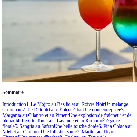
Sommaire
Introduction
1. Le Mojito au Basilic et au Poivre Noir
Un mélange
surprenant
2. Le Daiquiri aux Épices Chai
Une douceur épicée
3.
Margarita au Cilantro et au Piment
Une explosion de fraîcheur et de
piquant
4. Le Gin Tonic à la Lavande et au Romarin
Élégance
florale
5. Sangria au Safran
Une belle touche dorée
6. Pina Colada au
Miel et au Curcuma
Une infusion santé
7. Martini au Thym