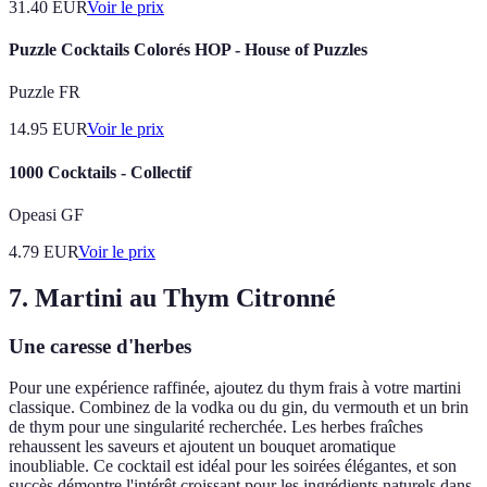
31.40
EUR
Voir le prix
Puzzle Cocktails Colorés HOP - House of Puzzles
Puzzle FR
14.95
EUR
Voir le prix
1000 Cocktails - Collectif
Opeasi GF
4.79
EUR
Voir le prix
7. Martini au Thym Citronné
Une caresse d'herbes
Pour une expérience raffinée, ajoutez du thym frais à votre martini
classique. Combinez de la vodka ou du gin, du vermouth et un brin
de thym pour une singularité recherchée. Les herbes fraîches
rehaussent les saveurs et ajoutent un bouquet aromatique
inoubliable. Ce cocktail est idéal pour les soirées élégantes, et son
succès démontre l'intérêt croissant pour les ingrédients naturels dans