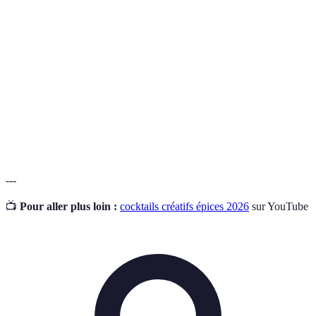
L'art de créer des cocktails avec équilibre et
Mixologie
créativité.
Le processus d'extraction de saveurs des ingrédients
Infusion
dans un liquide.
Cocktail
Un cocktail servi avant un repas pour stimuler
apéritif
l'appétit.
---
📺
Pour aller plus loin :
cocktails créatifs épices 2026
sur YouTube