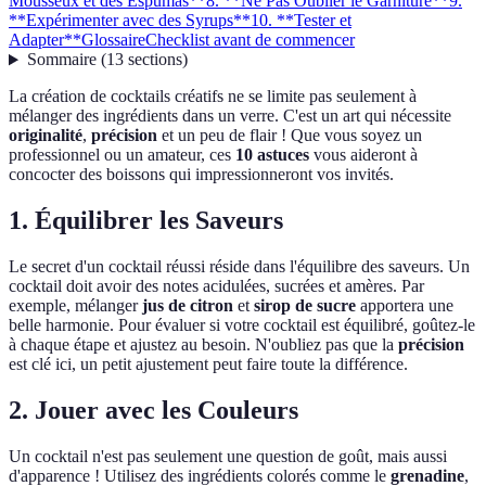
Mousseux et des Espumas**
8. **Ne Pas Oublier le Garniture**
9.
**Expérimenter avec des Syrups**
10. **Tester et
Adapter**
Glossaire
Checklist avant de commencer
Sommaire
(
13
sections
)
La création de cocktails créatifs ne se limite pas seulement à
mélanger des ingrédients dans un verre. C'est un art qui nécessite
originalité
,
précision
et un peu de flair ! Que vous soyez un
professionnel ou un amateur, ces
10 astuces
vous aideront à
concocter des boissons qui impressionneront vos invités.
1.
Équilibrer les Saveurs
Le secret d'un cocktail réussi réside dans l'équilibre des saveurs. Un
cocktail doit avoir des notes acidulées, sucrées et amères. Par
exemple, mélanger
jus de citron
et
sirop de sucre
apportera une
belle harmonie. Pour évaluer si votre cocktail est équilibré, goûtez-le
à chaque étape et ajustez au besoin. N'oubliez pas que la
précision
est clé ici, un petit ajustement peut faire toute la différence.
2.
Jouer avec les Couleurs
Un cocktail n'est pas seulement une question de goût, mais aussi
d'apparence ! Utilisez des ingrédients colorés comme le
grenadine
,