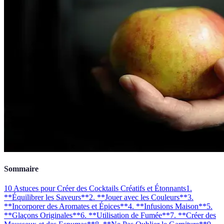
Sommaire
10 Astuces pour Créer des Cocktails Créatifs et Étonnants
1.
**Équilibrer les Saveurs**
2. **Jouer avec les Couleurs**
3.
**Incorporer des Aromates et Épices**
4. **Infusions Maison**
5.
**Glaçons Originales**
6. **Utilisation de Fumée**
7. **Créer des