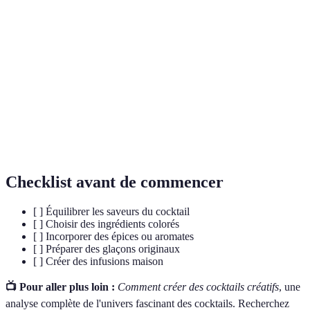
Terme
Définition
Processus de tremper des ingrédients dans un liquide
Infusion
pour en extraire les saveurs.
Mousse légère obtenue par émulsion, souvent utilisée
Espuma
dans la gastronomie moderne.
Mélange sucré utilisé pour adoucir les cocktails,
Syrup
souvent parfumé.
Checklist avant de commencer
[ ] Équilibrer les saveurs du cocktail
[ ] Choisir des ingrédients colorés
[ ] Incorporer des épices ou aromates
[ ] Préparer des glaçons originaux
[ ] Créer des infusions maison
📺 Pour aller plus loin :
Comment créer des cocktails créatifs
, une
analyse complète de l'univers fascinant des cocktails. Recherchez