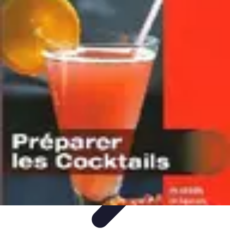
Cocktails Créatifs
Recettes de Cocktails
Techniques de Mixologie
Recettes et
Techniques
Guide
Équipement
Cocktails Créatifs